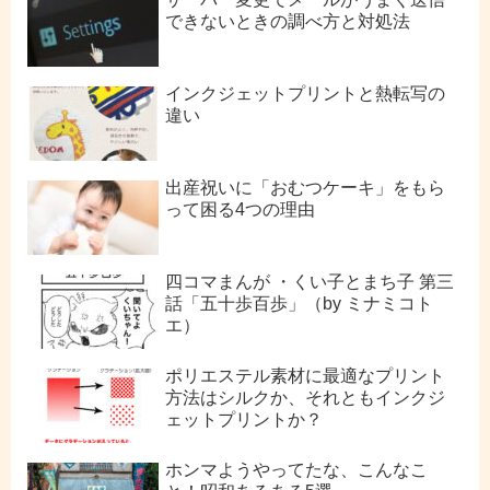
できないときの調べ方と対処法
インクジェットプリントと熱転写の
違い
出産祝いに「おむつケーキ」をもら
って困る4つの理由
四コマまんが ・くい子とまち子 第三
話「五十歩百歩」（by ミナミコト
エ）
ポリエステル素材に最適なプリント
方法はシルクか、それともインクジ
ェットプリントか？
ホンマようやってたな、こんなこ