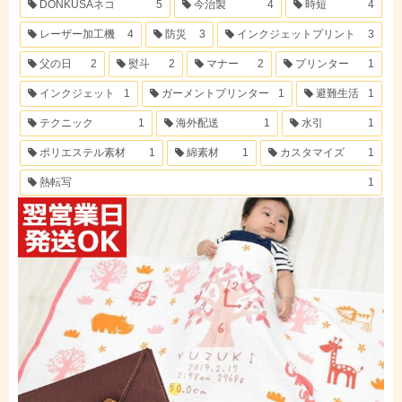
DONKUSAネコ
5
今治製
4
時短
4
レーザー加工機
4
防災
3
インクジェットプリント
3
父の日
2
熨斗
2
マナー
2
プリンター
1
インクジェット
1
ガーメントプリンター
1
避難生活
1
テクニック
1
海外配送
1
水引
1
ポリエステル素材
1
綿素材
1
カスタマイズ
1
熱転写
1