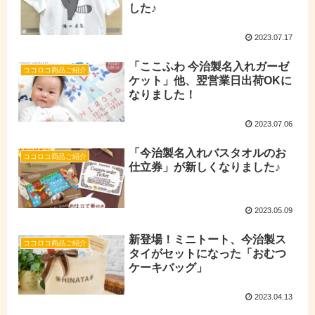
した♪
2023.07.17
「ここふわ 今治製名入れガーゼ
ココロコ商品ご紹介
ケット」他、翌営業日出荷OKに
なりました！
2023.07.06
「今治製名入れバスタオルのお
ココロコ商品ご紹介
仕立券」が新しくなりました♪
2023.05.09
新登場！ミニトート、今治製ス
ココロコ商品ご紹介
タイがセットになった「おむつ
ケーキバッグ」
2023.04.13