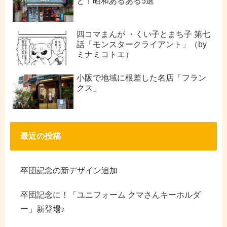
と！昭和あるある5選
四コマまんが ・くい子とまち子 第七
話「モンスタークライアント」（by
ミナミコトエ）
小阪で地域に根差した名店「フラン
クス」
最近の投稿
卒団記念の新デザイン追加
卒団記念に！「ユニフォーム クマさんキーホルダ
ー」新登場♪