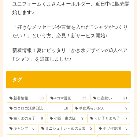
ユニフォームくまさんキーホルダー、近日中に販売開
始します♪
「好きなメッセージや言葉を入れたTシャツがつくり
たい！」という方、必見！新サービス開始♪
新着情報！夏にピッタリ「かき氷デザインの3人ペア
Tシャツ」を追加しました♪
タグ
新着情報
38
4コマ漫画
35
出産祝い
21
ココロコ活動日誌
18
草食系らいおん
9
白くまの赤子
9
小阪・東大阪
9
くい子とまち子
7
キャンプ
6
ミニシュナい～ぬの日常
5
ボツ作劇場
5