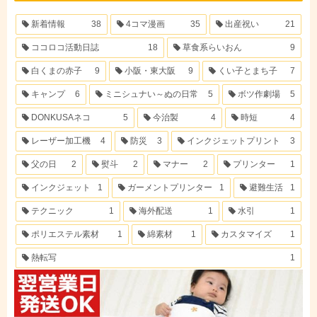
新着情報
38
4コマ漫画
35
出産祝い
21
ココロコ活動日誌
18
草食系らいおん
9
白くまの赤子
9
小阪・東大阪
9
くい子とまち子
7
キャンプ
6
ミニシュナい～ぬの日常
5
ボツ作劇場
5
DONKUSAネコ
5
今治製
4
時短
4
レーザー加工機
4
防災
3
インクジェットプリント
3
父の日
2
熨斗
2
マナー
2
プリンター
1
インクジェット
1
ガーメントプリンター
1
避難生活
1
テクニック
1
海外配送
1
水引
1
ポリエステル素材
1
綿素材
1
カスタマイズ
1
熱転写
1