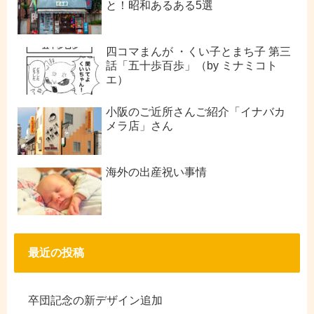
と！昭和あるある5選
四コマまんが ・くい子とまち子 第三
話「五十歩百歩」（by ミナミコト
エ）
小阪のご近所さんご紹介「イナバカ
メラ店」さん
海外の出産祝い事情
最近の投稿
卒団記念の新デザイン追加