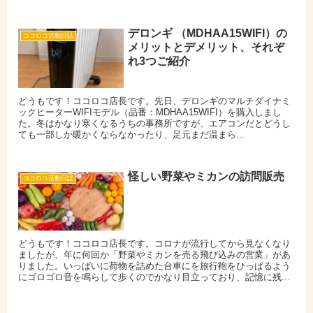
デロンギ （MDHAA15WIFI）の
ココロコ活動日誌
メリットとデメリット、それぞ
れ3つご紹介
どうもです！ココロコ店長です。先日、デロンギのマルチダイナミ
ックヒーターWIFIモデル（品番：MDHAA15WIFI）を購入しまし
た。冬はかなり寒くなるうちの事務所ですが、エアコンだとどうし
ても一部しか暖かくならなかったり、足元まだ温まら...
怪しい野菜やミカンの訪問販売
ココロコ活動日誌
どうもです！ココロコ店長です。コロナが流行してから見なくなり
ましたが、年に何回か「野菜やミカンを売る飛び込みの営業」があ
りました。いっぱいに荷物を詰めた台車にを旅行鞄をひっぱるよう
にゴロゴロ音を鳴らして歩くのでかなり目立っており、記憶に残...