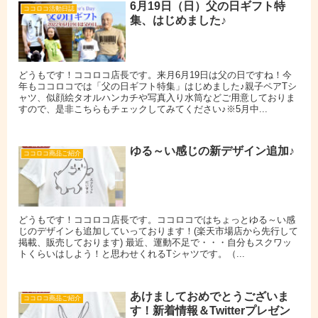
6月19日（日）父の日ギフト特
ココロコ活動日誌
集、はじめました♪
どうもです！ココロコ店長です。来月6月19日は父の日ですね！今
年もココロコでは「父の日ギフト特集」はじめました♪親子ペアTシ
ャツ、似顔絵タオルハンカチや写真入り水筒などご用意しておりま
すので、是非こちらもチェックしてみてください♪※5月中...
ゆる～い感じの新デザイン追加♪
ココロコ商品ご紹介
どうもです！ココロコ店長です。ココロコではちょっとゆる～い感
じのデザインも追加していっております！(楽天市場店から先行して
掲載、販売しております) 最近、運動不足で・・・自分もスクワッ
トくらいはしよう！と思わせくれるTシャツです。（...
あけましておめでとうございま
ココロコ商品ご紹介
す！新着情報＆Twitterプレゼン