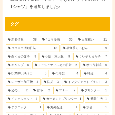
Tシャツ」を追加しました♪
タグ
新着情報
38
4コマ漫画
35
出産祝い
21
ココロコ活動日誌
18
草食系らいおん
9
白くまの赤子
9
小阪・東大阪
9
くい子とまち子
7
キャンプ
6
ミニシュナい～ぬの日常
5
ボツ作劇場
5
DONKUSAネコ
5
今治製
4
時短
4
レーザー加工機
4
防災
3
インクジェットプリント
3
父の日
2
熨斗
2
マナー
2
プリンター
1
インクジェット
1
ガーメントプリンター
1
避難生活
1
テクニック
1
海外配送
1
水引
1