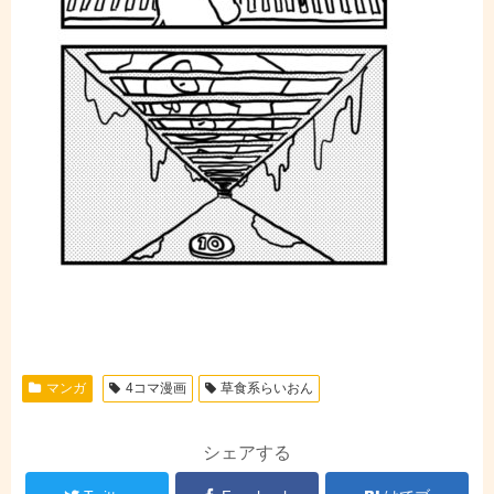
マンガ
4コマ漫画
草食系らいおん
シェアする