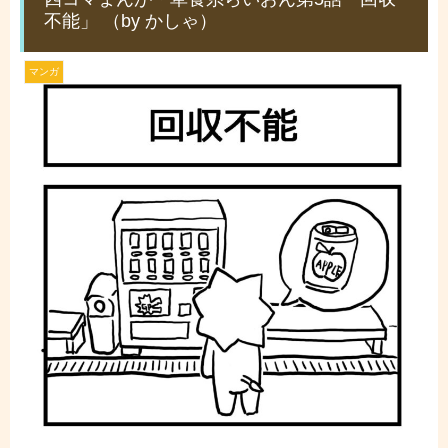
不能」 （by かしゃ）
マンガ