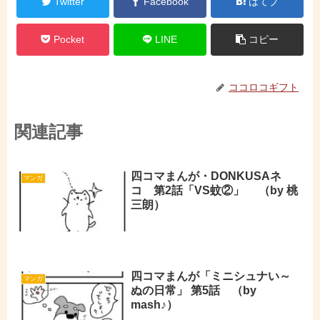
Twitter
Facebook
はてブ
Pocket
LINE
コピー
ココロコギフト
関連記事
四コマまんが・DONKUSAネ
マンガ
コ 第2話「VS蚊②」 （by 桃
三朗）
四コマまんが「ミニシュナい～
マンガ
ぬの日常」 第5話 （by
mash♪）