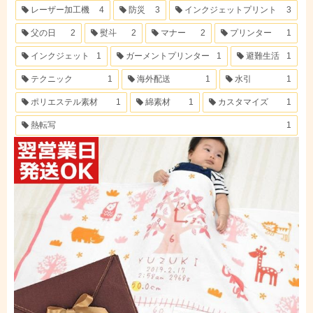
レーザー加工機
4
防災
3
インクジェットプリント
3
父の日
2
熨斗
2
マナー
2
プリンター
1
インクジェット
1
ガーメントプリンター
1
避難生活
1
テクニック
1
海外配送
1
水引
1
ポリエステル素材
1
綿素材
1
カスタマイズ
1
熱転写
1