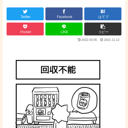
Twitter
Facebook
はてブ
Pocket
LINE
コピー
2022.03.05
2021.11.12