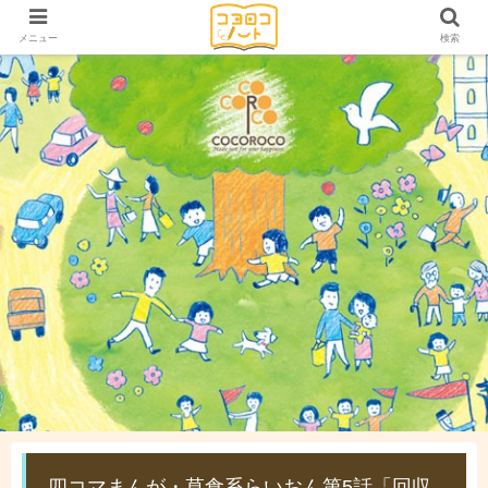
メニュー
検索
四コマまんが・草食系らいおん第5話「回収