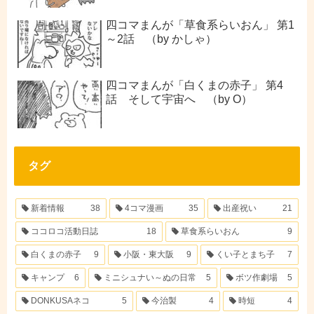
四コマまんが「草食系らいおん」 第1
～2話 （by かしゃ）
四コマまんが「白くまの赤子」 第4
話 そして宇宙へ （by O）
タグ
新着情報
38
4コマ漫画
35
出産祝い
21
ココロコ活動日誌
18
草食系らいおん
9
白くまの赤子
9
小阪・東大阪
9
くい子とまち子
7
キャンプ
6
ミニシュナい～ぬの日常
5
ボツ作劇場
5
DONKUSAネコ
5
今治製
4
時短
4