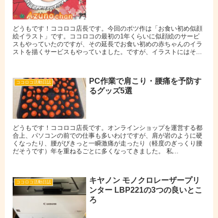
どうもです！ココロコ店長です。今回のボツ作は「お食い初め似顔
絵イラスト」です。ココロコの最初の1年くらいに似顔絵のサービ
スもやっていたのですが、その延長でお食い初めの赤ちゃんのイラ
ストを描くサービスもやっていました。ですが、イラストにはそ...
PC作業で肩こり・腰痛を予防す
ココロコ活動日誌
るグッズ5選
どうもです！ココロコ店長です。オンラインショップを運営する都
合上、パソコンの前での仕事も多いわけですが、肩が岩のように硬
くなったり、腰がぴきっと一瞬激痛が走ったり（軽度のぎっくり腰
だそうです）年を重ねるごとに多くなってきました。 私...
キヤノン モノクロレーザープリ
ココロコ活動日誌
ンター LBP221の3つの良いとこ
ろ