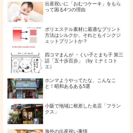
出産祝いに「おむつケーキ」をもら
って困る4つの理由
ポリエステル素材に最適なプリント
方法はシルクか、それともインクジ
ェットプリントか？
四コマまんが ・くい子とまち子 第三
話「五十歩百歩」（by ミナミコト
エ）
ホンマようやってたな、こんなこ
と！昭和あるある5選
小阪で地域に根差した名店「フラン
クス」
海外の出産祝い事情