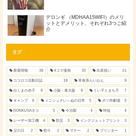
デロンギ （MDHAA15WIFI）のメリ
ットとデメリット、それぞれ3つご紹
介
タグ
新着情報
38
4コマ漫画
35
出産祝い
21
ココロコ活動日誌
18
草食系らいおん
9
白くまの赤子
9
小阪・東大阪
9
くい子とまち子
7
キャンプ
6
ミニシュナい～ぬの日常
5
ボツ作劇場
5
DONKUSAネコ
5
今治製
4
時短
4
レーザー加工機
4
防災
3
インクジェットプリント
3
父の日
2
熨斗
2
マナー
2
プリンター
1