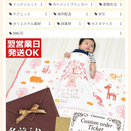
インクジェット
1
ガーメントプリンター
1
避難生活
1
テクニック
1
海外配送
1
水引
1
ポリエステル素材
1
綿素材
1
カスタマイズ
1
熱転写
1