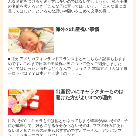
んな名前をつけるか迷う方は多いのではないでしょうか。 私も子供
の名前を考えるとき「こんな子に育ってほしい」、「こんな風に成
長してほしい」といろんな思いや願いをこめて文字の意...
海外の出産祝い事情
コラム
■目次 アメリカフィンランドフランスまとめこちらの記事もおすす
めです♪ これまで日本の出産祝い等について色々ご紹介しました
が、ではいったい海外はどうなんでしょう？？ 本場アメリカは？ヨ
ーロッパは？？日本とどう違うの・・・...
出産祝いにキャラクターものは
コラム
避けた方がよい3つの理由
目次 その1：キャラものは他とかぶってしまう確率が高いその2：子
供が成長して、好きになるか分からないその3：ママの好みにあわ
ないまとめこちらの記事もおすすめです♪ プーさん、アンパンマ
ン、ミッキーマウス、ジブリ・・など...