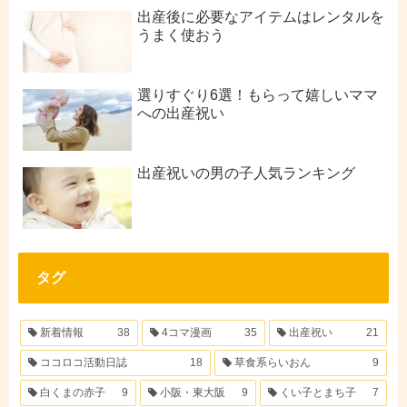
出産後に必要なアイテムはレンタルを
うまく使おう
選りすぐり6選！もらって嬉しいママ
への出産祝い
出産祝いの男の子人気ランキング
タグ
新着情報
38
4コマ漫画
35
出産祝い
21
ココロコ活動日誌
18
草食系らいおん
9
白くまの赤子
9
小阪・東大阪
9
くい子とまち子
7