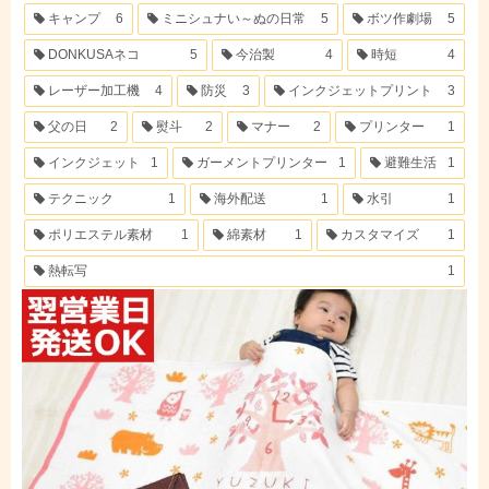
キャンプ
6
ミニシュナい～ぬの日常
5
ボツ作劇場
5
DONKUSAネコ
5
今治製
4
時短
4
レーザー加工機
4
防災
3
インクジェットプリント
3
父の日
2
熨斗
2
マナー
2
プリンター
1
インクジェット
1
ガーメントプリンター
1
避難生活
1
テクニック
1
海外配送
1
水引
1
ポリエステル素材
1
綿素材
1
カスタマイズ
1
熱転写
1