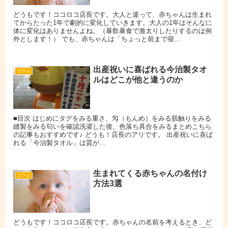
どうもです！ココロコ店長です。大人と違って、赤ちゃんは生まれ
てからたった1年で劇的に変化していきます。大人の1年はそんなに
体に変化はありませんよね。（暴飲暴食で激太りしたりするのは例
外とします！） でも、赤ちゃんは「ちょっと前まで寝...
出産祝いに喜ばれる今治製タオ
コラム
ルはどこが他と違うのか
■目次 はじめにタグをみる重さ、匁（もんめ）をみる肌触りをみる
縫製をみる匂いを確認洗濯した後、色落ち具合をみるまとめこちら
の記事もおすすめです♪ どうも！店長のアリです。 出産祝いに喜ば
れる「今治製タオル」は質が...
生まれてくる赤ちゃんの名付け
コラム
方法3選
どうもです！ココロコ店長です。赤ちゃんの名前を考えるとき、ど